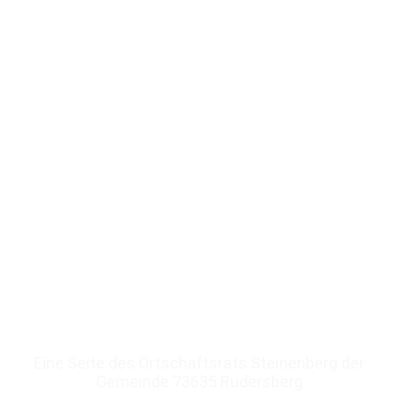
Was ist los in Steinenberg
Neues und Informatives
aus dem Ort
Eine Seite des Ortschaftsrats Steinenberg der
Gemeinde 73635 Rudersberg